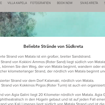
TE
VILLA KAPELA
FOTOGRAFIEN
BOOK NOW
SIVAS KRETA
Beliebte Strände von Südkreta
rte Strand von Matala ist ein großer, breiter Sandstrand.
 Strand von Kokkini Ammos (Roter Sand) liegt südlich von Matal
 können Sie den Weg, der von Matala beginnt, wandern oder e
icher kilometerlanger Strand, der nördlich von Matala beginnt u
sierter Strand vor dem Dorf Kalamaki, nördlich von Matala.
Strand von Kokkinos Pirgos (Roter Turm) ist auch ein organisiert
.
d von Agia Galini liegt 20 Kilometer nördlich von Matala. Agia Ga
hitheatralisch in den Hügeln gebaut und ist auf jeden Fall eine
and von Kali Limenes liegt südlich von Matala Strand und ist die