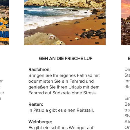
GEH AN DIE FRISCHE LUF
Di
Radfahren:
St
Bringen Sie Ihr eigenes Fahrrad mit
er
In
oder mieten Sie ein Fahrrad und
t
di
genießen Sie Ihren Urlaub mit dem
he
Fahrrad auf Südkreta ohne Stress.
n
Ei
Be
Reiten:
tr
In Pitsidia gibt es einen Reitstall.
Si
At
Weinberge:
Or
Es gibt ein schönes Weingut auf