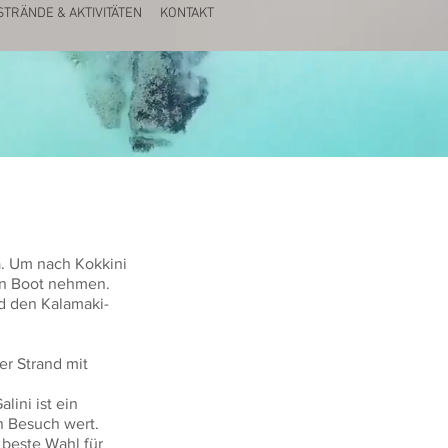
STRÄNDE & AKTIVITÄTEN
KONTAKT
a. Um nach Kokkini
in Boot nehmen.
nd den Kalamaki-
er Strand mit
lini ist ein
n Besuch wert.
 beste Wahl für