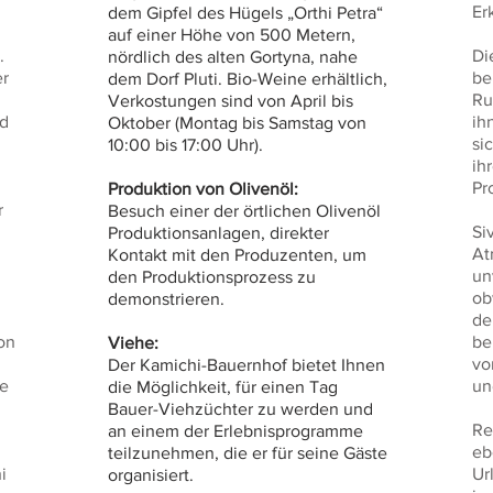
Er
dem Gipfel des Hügels „Orthi Petra“
auf einer Höhe von 500 Metern,
.
Di
nördlich des alten Gortyna, nahe
er
be
dem Dorf Pluti. Bio-Weine erhältlich,
Ru
Verkostungen sind von April bis
nd
ih
Oktober (Montag bis Samstag von
si
10:00 bis 17:00 Uhr).
ih
Pr
Produktion von Olivenöl:
r
Besuch einer der örtlichen Olivenöl
Si
Produktionsanlagen, direkter
At
Kontakt mit den Produzenten, um
un
den Produktionsprozess zu
ob
demonstrieren.
de
on
be
Viehe:
vo
Der Kamichi-Bauernhof bietet Ihnen
ie
un
die Möglichkeit, für einen Tag
Bauer-Viehzüchter zu werden und
Re
an einem der Erlebnisprogramme
eb
teilzunehmen, die er für seine Gäste
i
Ur
organisiert.