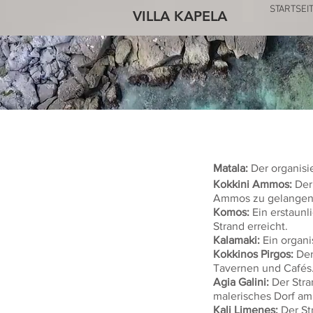
STARTSEI
VILLA KAPELA
Matala:
Der organisie
Kokkini Ammos:
Der
Ammos zu gelangen,
Komos:
Ein erstaunl
Strand erreicht.
Kalamaki:
Ein organi
Kokkinos Pirgos:
Der 
Tavernen und Cafés
Agia Galini:
Der Stran
malerisches Dorf amp
Kali Limenes:
Der Str