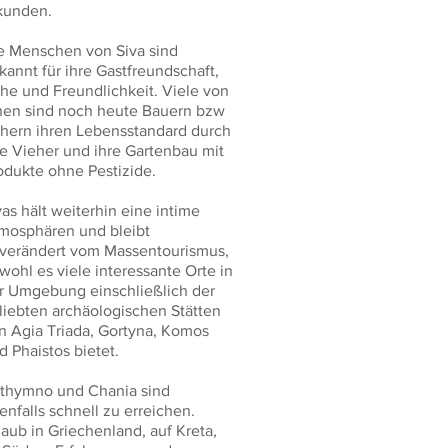
kunden.
e Menschen von Siva sind
kannt für ihre Gastfreundschaft,
he und Freundlichkeit. Viele von
nen sind noch heute Bauern bzw
chern ihren Lebensstandard durch
re Vieher und ihre Gartenbau mit
odukte ohne Pestizide.
vas hält weiterhin eine intime
mosphären und bleibt
verändert vom Massentourismus,
wohl es viele interessante Orte in
r Umgebung einschließlich der
liebten archäologischen Stätten
n Agia Triada, Gortyna, Komos
d Phaistos bietet.
thymno und Chania sind
enfalls schnell zu erreichen.
laub in Griechenland, auf Kreta,